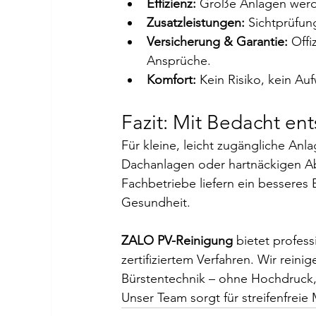
Effizienz:
 Große Anlagen werde
Zusatzleistungen:
 Sichtprüfun
Versicherung & Garantie:
 Off
Ansprüche.
Komfort:
 Kein Risiko, kein Au
Fazit: Mit Bedacht en
Für kleine, leicht zugängliche Anl
Dachanlagen oder hartnäckigen Ab
Fachbetriebe liefern ein besseres
Gesundheit.
ZALO PV-Reinigung
 bietet profes
zertifiziertem Verfahren. Wir rei
Bürstentechnik – ohne Hochdruck, 
Unser Team sorgt für streifenfreie 