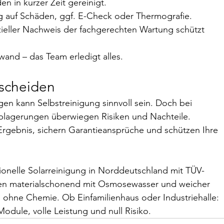
n in kurzer Zeit gereinigt.
g auf Schäden, ggf. E-Check oder Thermografie.
izieller Nachweis der fachgerechten Wartung schützt 
fwand – das Team erledigt alles.
tscheiden
agen kann Selbstreinigung sinnvoll sein. Doch bei 
lagerungen überwiegen Risiken und Nachteile. 
 Ergebnis, sichern Garantieansprüche und schützen Ihre 
sionelle Solarreinigung in Norddeutschland mit TÜV-
nigen materialschonend mit Osmosewasser und weicher 
ohne Chemie. Ob Einfamilienhaus oder Industriehalle: 
Module, volle Leistung und null Risiko.