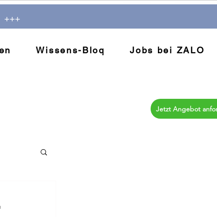
! +++
en
Wissens-Bloq
Jobs bei ZALO
Jetzt Angebot anfo
r