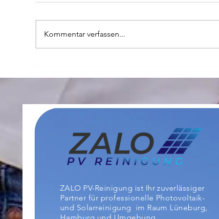
Kommentar verfassen...
Innovative
Ir
Reinigungsmethoden:
Ph
Roboter und neue
"R
Technologien für
od
saubere PV-Module
ZALO PV-Reinigung ist Ihr zuverlässiger
Partner
für professionelle Photovoltaik-
und Solarreinigung im Raum Lüneburg,
Hamburg und Umgebung.