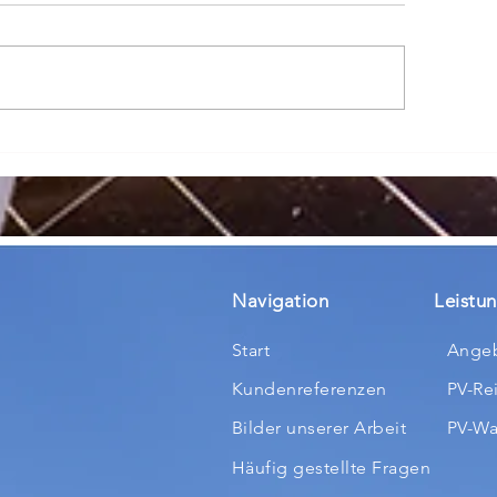
rtümer über
Frühjahrsputz fü
otovoltaik-Reinigung:
Solaranlage: Sa
egen reicht doch,
die Sommersai
er?"
starten
Navigation
Leistu
Start
Angeb
Kundenreferenzen
PV-Re
Bilder unserer Arbeit
PV-Wa
Häufig gestellte Fragen