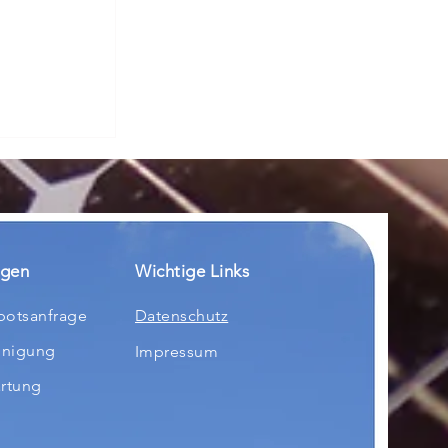
r Ihre
uber in
son
ngen
Wichtige Links
otsanfrage
Datenschutz
inigung
Impressum
rtung