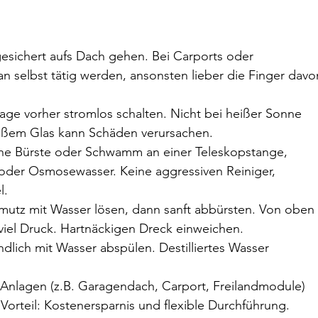
esichert aufs Dach gehen. Bei Carports oder 
selbst tätig werden, ansonsten lieber die Finger davo
lage vorher stromlos schalten. Nicht bei heißer Sonne 
heißem Glas kann Schäden verursachen.
he Bürste oder Schwamm an einer Teleskopstange, 
m oder Osmosewasser. Keine aggressiven Reiniger, 
l.
utz mit Wasser lösen, dann sanft abbürsten. Von oben 
 viel Druck. Hartnäckigen Dreck einweichen.
dlich mit Wasser abspülen. Destilliertes Wasser 
 Anlagen (z.B. Garagendach, Carport, Freilandmodule) 
Vorteil: Kostenersparnis und flexible Durchführung.